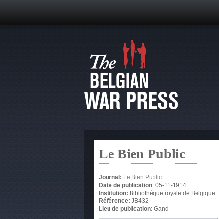
Le Bien Public
Journal:
Le Bien Public
Date de publication:
05-11-1914
Institution:
Bibliothèque royale de Belgique
Référence:
JB432
Lieu de publication:
Gand