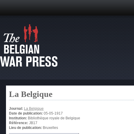
La Belgique
Journal:
La Belgique
Date de publication:
05-05-1917
Institution:
Bibliothèque royale de Belgique
Référence:
JB17
Lieu de publication:
Bruxelles