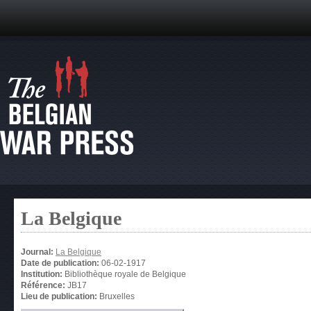
La Belgique
Journal:
La Belgique
Date de publication:
06-02-1917
Institution:
Bibliothèque royale de Belgique
Référence:
JB17
Lieu de publication:
Bruxelles