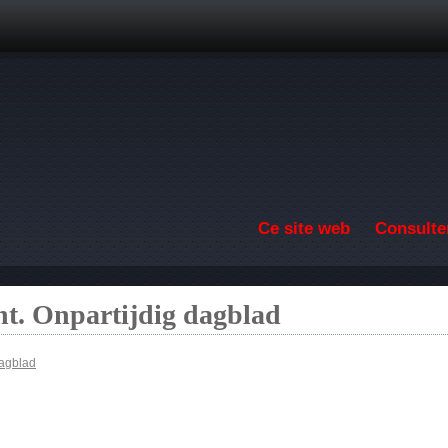
Aller au contenu principal
Ce site web
Consulter
t. Onpartijdig dagblad
dagblad