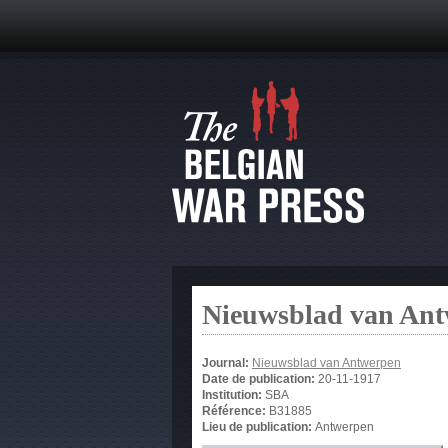
Nieuwsblad van An
Journal:
Nieuwsblad van Antwerpen
Date de publication:
20-11-1917
Institution:
SBA
Référence:
B31885
Lieu de publication:
Antwerpen