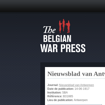
Nieuwsblad van An
Journal:
Nieuwsblad van Antwerpen
Date de publication:
14-06-1917
Institution:
SBA
Référence:
B31885
Lieu de publication:
Antwerpen