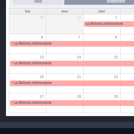
août
septembre
lun
mar
mer
30
31
1
La Wallonie Indépendante
6
7
8
«
La Wallonie Indépendante
13
14
15
«
La Wallonie Indépendante
20
21
22
«
La Wallonie Indépendante
27
28
29
«
La Wallonie Indépendante