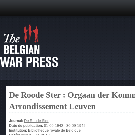
De Roode Ster : Orgaan der Kommu
Arrondissement Leuven
Journal:
De Roode Ster
Date de publication:
01-09-1942
-
30-09-1942
Institution:
Bibliothèque royale de Belgique