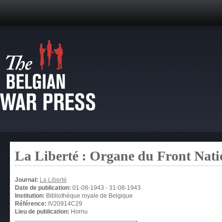
La Liberté : Organe du Front Nati
Journal:
La Liberté
Date de publication:
01-08-1943
-
31-08-1943
Institution:
Bibliothèque royale de Belgique
Référence:
IV20914C29
Lieu de publication:
Hornu