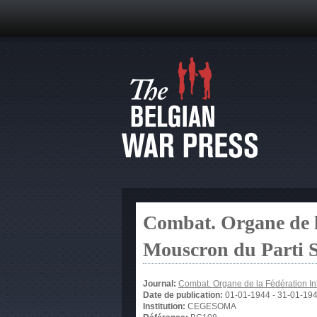
Combat. Organe de l
Mouscron du Parti S
Journal:
Combat. Organe de la Fédération Int
Date de publication:
01-01-1944
-
31-01-19
Institution:
CEGESOMA