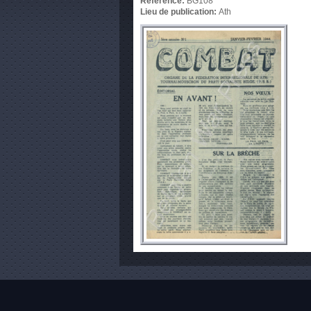
Référence:
BG108
Lieu de publication:
Ath