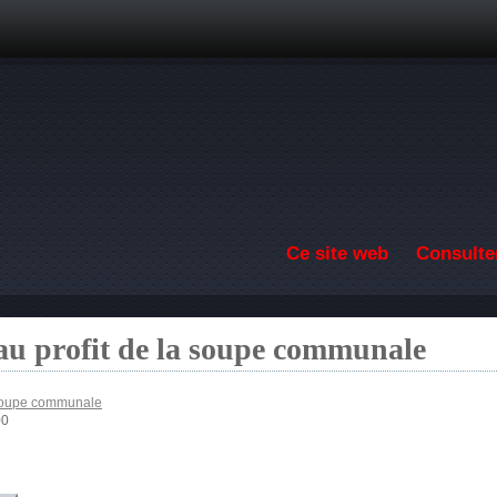
Aller au contenu principal
Ce site web
Consulter
au profit de la soupe communale
 soupe communale
00