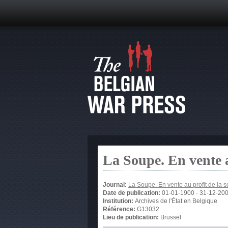
La Soupe. En vente 
Journal:
La Soupe. En vente au profit de la
Date de publication:
01-01-1900
-
31-12-20
Institution:
Archives de l'État en Belgique
Référence:
G13032
Lieu de publication:
Brussel