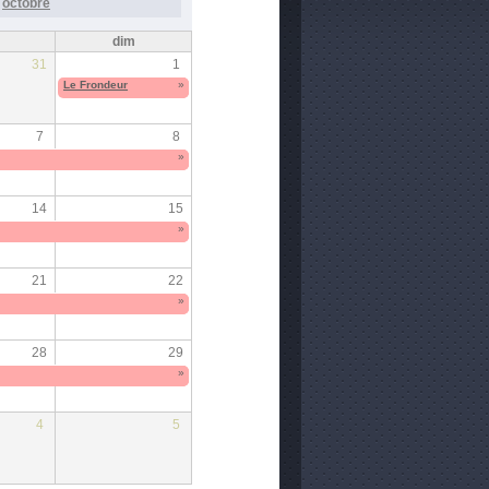
octobre
m
dim
31
1
Le Frondeur
»
7
8
»
14
15
»
21
22
»
28
29
»
4
5