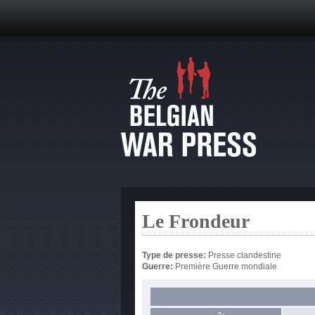
Le Frondeur
Type de presse:
Presse clandestine
Guerre:
Première Guerre mondiale