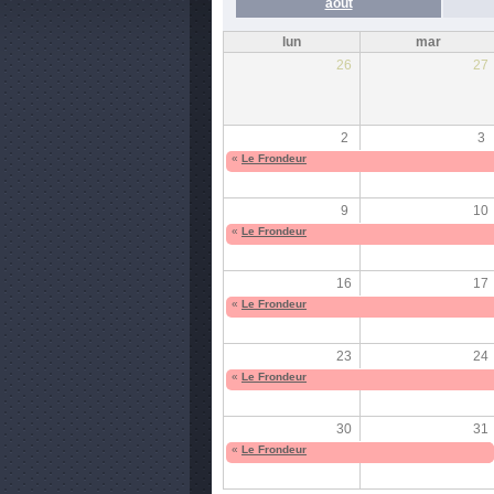
août
lun
mar
26
27
2
3
«
Le Frondeur
9
10
«
Le Frondeur
16
17
«
Le Frondeur
23
24
«
Le Frondeur
30
31
«
Le Frondeur