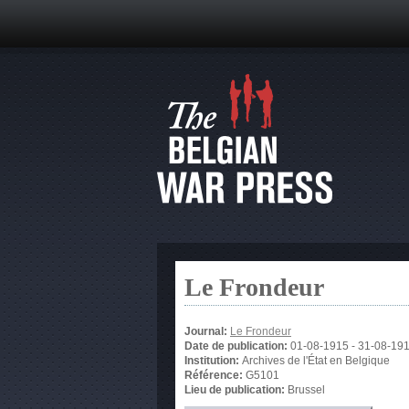
Le Frondeur
Journal:
Le Frondeur
Date de publication:
01-08-1915
-
31-08-19
Institution:
Archives de l'État en Belgique
Référence:
G5101
Lieu de publication:
Brussel