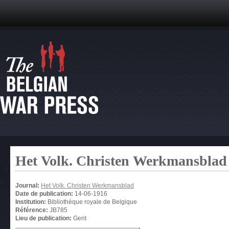
Het Volk. Christen Werkmansblad
Journal:
Het Volk. Christen Werkmansblad
Date de publication:
14-06-1916
Institution:
Bibliothèque royale de Belgique
Référence:
JB785
Lieu de publication:
Gent