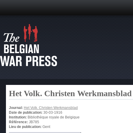
Het Volk. Christen Werkmansblad
Journal:
Het Volk. Christen Werkmansblad
Date de publication:
30-03-1916
Institution:
Bibliothèque royale de Belgique
Référence:
JB785
Lieu de publication:
Gent