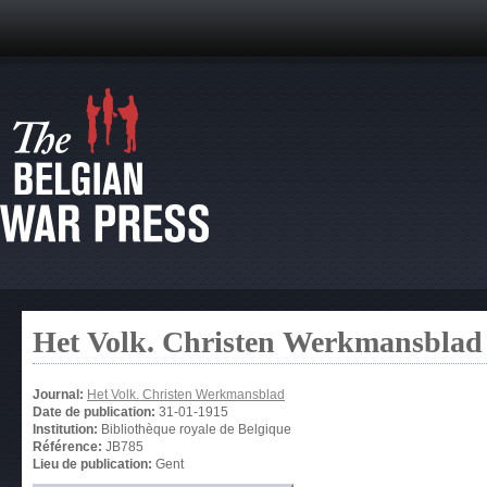
Het Volk. Christen Werkmansblad
Journal:
Het Volk. Christen Werkmansblad
Date de publication:
31-01-1915
Institution:
Bibliothèque royale de Belgique
Référence:
JB785
Lieu de publication:
Gent