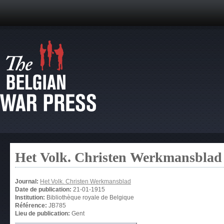
Het Volk. Christen Werkmansblad
Journal:
Het Volk. Christen Werkmansblad
Date de publication:
21-01-1915
Institution:
Bibliothèque royale de Belgique
Référence:
JB785
Lieu de publication:
Gent