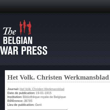
Het Volk. Christen Werkmansblad
Journal:
Het Volk. Christen Werkmansblad
Date de publication:
19-01-1915
Institution:
Bibliothèque royale de Belgique
Référence:
JB785
Lieu de publication:
Gent