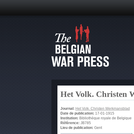
Het Volk. Christen
Journal:
Het Volk. Christen Werkmansblad
Date de publication:
17-01-1915
Institution:
Bibliothèque royale de Belgique
Référence:
JB785
Lieu de publication:
Gent