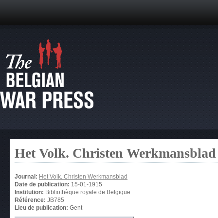
Het Volk. Christen Werkmansblad
Journal:
Het Volk. Christen Werkmansblad
Date de publication:
15-01-1915
Institution:
Bibliothèque royale de Belgique
Référence:
JB785
Lieu de publication:
Gent