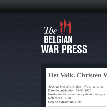
Het Volk. Christen
Journal:
Het Volk. Christen Werkmansblad
Date de publication:
08-01-1915
Institution:
Bibliothèque royale de Belgique
Référence:
JB785
Lieu de publication:
Gent