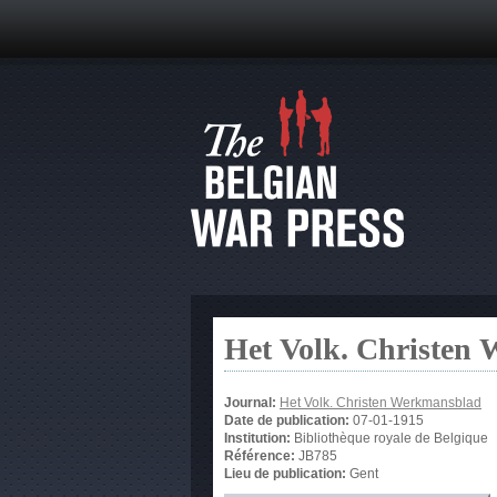
Het Volk. Christen
Journal:
Het Volk. Christen Werkmansblad
Date de publication:
07-01-1915
Institution:
Bibliothèque royale de Belgique
Référence:
JB785
Lieu de publication:
Gent