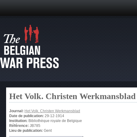
Het Volk. Christen Werkmansblad
Journal:
Het Volk. Christen Werkmansblad
Date de publication:
29-12-1914
Institution:
Bibliothèque royale de Belgique
Référence:
JB785
Lieu de publication:
Gent