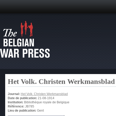
Het Volk. Christen Werkmansblad
Journal:
Het Volk. Christen Werkmansblad
Date de publication:
21-08-1914
Institution:
Bibliothèque royale de Belgique
Référence:
JB785
Lieu de publication:
Gent