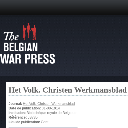
Het Volk. Christen Werkmansblad
Journal:
Het Volk. Christen Werkmansblad
Date de publication:
01-08-1914
Institution:
Bibliothèque royale de Belgique
Référence:
JB785
Lieu de publication:
Gent