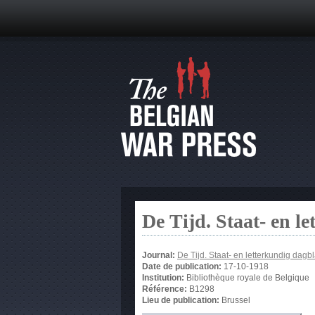
De Tijd. Staat- en l
Journal:
De Tijd. Staat- en letterkundig dagb
Date de publication:
17-10-1918
Institution:
Bibliothèque royale de Belgique
Référence:
B1298
Lieu de publication:
Brussel