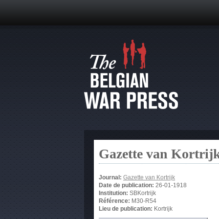
Gazette van Kortrij
Journal:
Gazette van Kortrijk
Date de publication:
26-01-1918
Institution:
SBKortrijk
Référence:
M30-R54
Lieu de publication:
Kortrijk