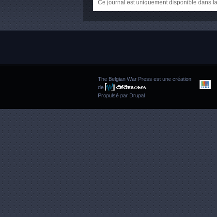
Ce journal est uniquement disponible dans la
The Belgian War Press est une création
de
Propulsé par
Drupal