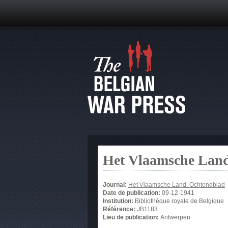
Het Vlaamsche Land
Journal:
Het Vlaamsche Land. Ochtendblad
Date de publication:
09-12-1941
Institution:
Bibliothèque royale de Belgique
Référence:
JB1183
Lieu de publication:
Antwerpen