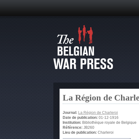
La Région de Charle
Journal:
La Région de Charleroi
Date de publication:
01-12-1916
Institution:
Bibliothèque royale de Belgique
Référence:
JB260
Lieu de publication:
Charleroi