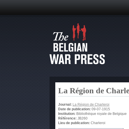
La Région de Charle
Journal:
La Région de Charleroi
Date de publication:
09-07-1915
Institution:
Bibliothèque royale de Belgique
Référence:
JB260
Lieu de publication:
Charleroi