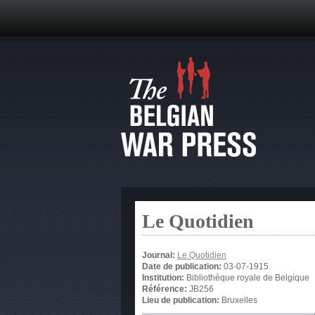
Le Quotidien
Journal:
Le Quotidien
Date de publication:
03-07-1915
Institution:
Bibliothèque royale de Belgique
Référence:
JB256
Lieu de publication:
Bruxelles