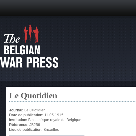
Le Quotidien
Journal:
Le Quotidien
Date de publication:
11-05-1915
Institution:
Bibliothèque royale de Belgique
Référence:
JB256
Lieu de publication:
Bruxelles