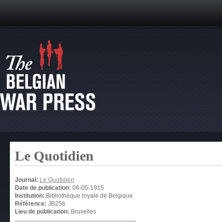
Le Quotidien
Journal:
Le Quotidien
Date de publication:
06-05-1915
Institution:
Bibliothèque royale de Belgique
Référence:
JB256
Lieu de publication:
Bruxelles