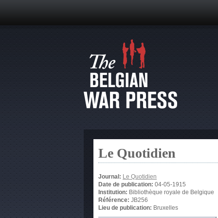
Le Quotidien
Journal:
Le Quotidien
Date de publication:
04-05-1915
Institution:
Bibliothèque royale de Belgique
Référence:
JB256
Lieu de publication:
Bruxelles