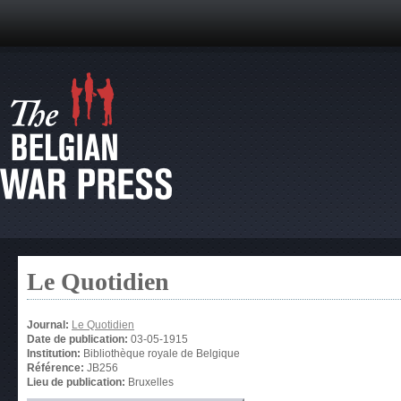
Le Quotidien
Journal:
Le Quotidien
Date de publication:
03-05-1915
Institution:
Bibliothèque royale de Belgique
Référence:
JB256
Lieu de publication:
Bruxelles