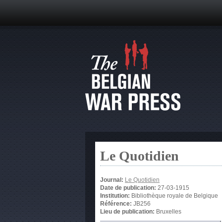
Le Quotidien
Journal:
Le Quotidien
Date de publication:
27-03-1915
Institution:
Bibliothèque royale de Belgique
Référence:
JB256
Lieu de publication:
Bruxelles