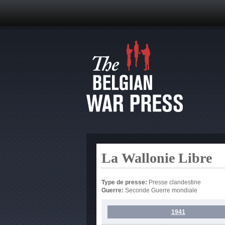
La Wallonie Libre
Type de presse:
Presse clandestine
Guerre:
Seconde Guerre mondiale
1941