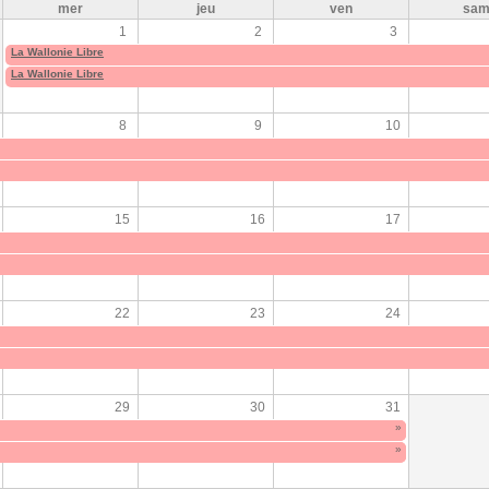
mer
jeu
ven
sa
1
2
3
La Wallonie Libre
La Wallonie Libre
8
9
10
15
16
17
22
23
24
29
30
31
»
»