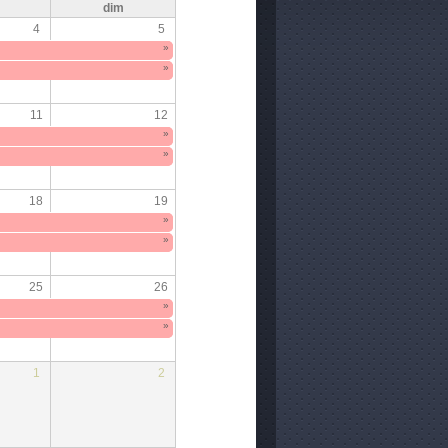
m
dim
4
5
»
»
11
12
»
»
18
19
»
»
25
26
»
»
1
2