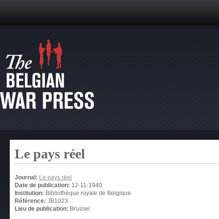
Le pays réel
Journal:
Le pays réel
Date de publication:
12-11-1940
Institution:
Bibliothèque royale de Belgique
Référence:
JB1023
Lieu de publication:
Brussel