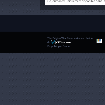
Ce journal est uniquement disponible dans la
The Belgian War Press est une création
de
Propulsé par
Drupal