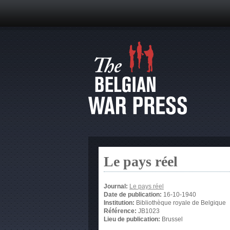
Le pays réel
Journal:
Le pays réel
Date de publication:
16-10-1940
Institution:
Bibliothèque royale de Belgique
Référence:
JB1023
Lieu de publication:
Brussel