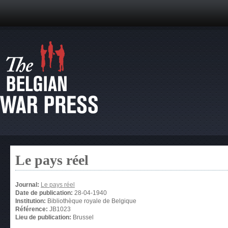
Le pays réel
Journal:
Le pays réel
Date de publication:
28-04-1940
Institution:
Bibliothèque royale de Belgique
Référence:
JB1023
Lieu de publication:
Brussel