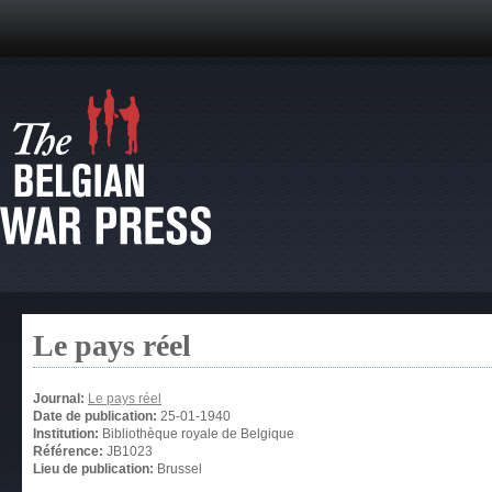
Le pays réel
Journal:
Le pays réel
Date de publication:
25-01-1940
Institution:
Bibliothèque royale de Belgique
Référence:
JB1023
Lieu de publication:
Brussel