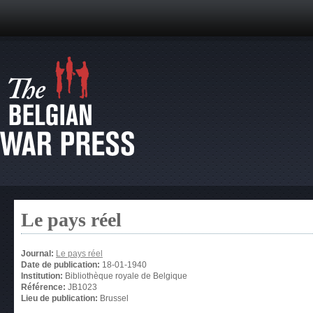
Le pays réel
Journal:
Le pays réel
Date de publication:
18-01-1940
Institution:
Bibliothèque royale de Belgique
Référence:
JB1023
Lieu de publication:
Brussel