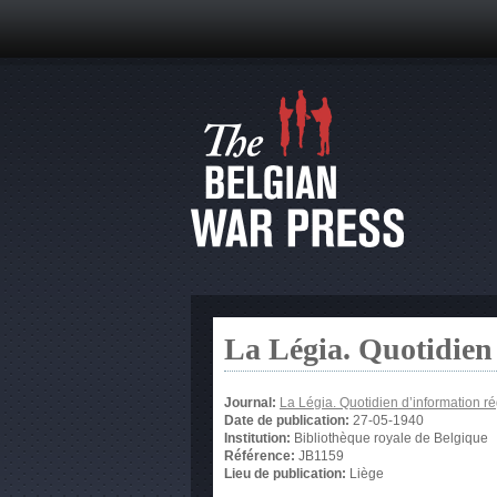
La Légia. Quotidien
Journal:
La Légia. Quotidien d’information r
Date de publication:
27-05-1940
Institution:
Bibliothèque royale de Belgique
Référence:
JB1159
Lieu de publication:
Liège