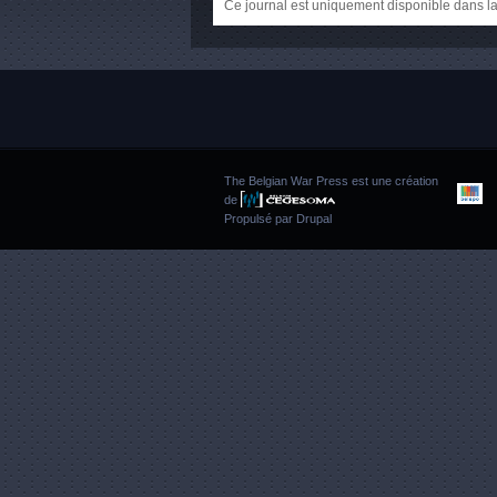
Ce journal est uniquement disponible dans la
The Belgian War Press est une création
de
Propulsé par
Drupal