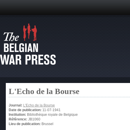
L'Echo de la Bourse
Journal:
L'Echo de la Bourse
Date de publication:
11-07-1941
Institution:
Bibliothèque royale de Belgique
Référence:
JB1060
Lieu de publication:
Brussel