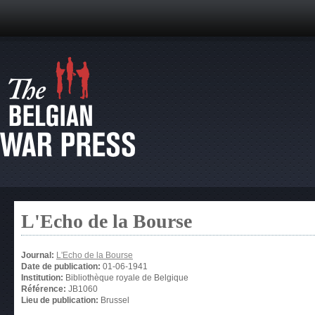
L'Echo de la Bourse
Journal:
L'Echo de la Bourse
Date de publication:
01-06-1941
Institution:
Bibliothèque royale de Belgique
Référence:
JB1060
Lieu de publication:
Brussel