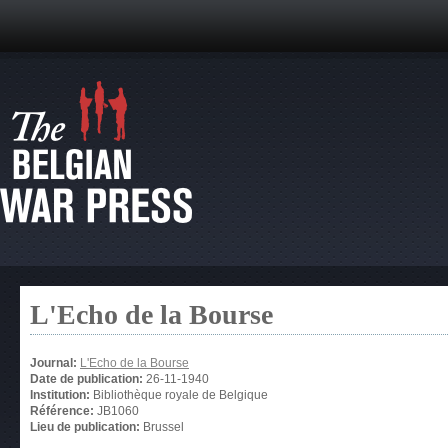
L'Echo de la Bourse
Journal:
L'Echo de la Bourse
Date de publication:
26-11-1940
Institution:
Bibliothèque royale de Belgique
Référence:
JB1060
Lieu de publication:
Brussel