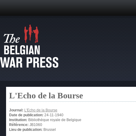
L'Echo de la Bourse
Journal:
L'Echo de la Bourse
Date de publication:
24-11-1940
Institution:
Bibliothèque royale de Belgique
Référence:
JB1060
Lieu de publication:
Brussel