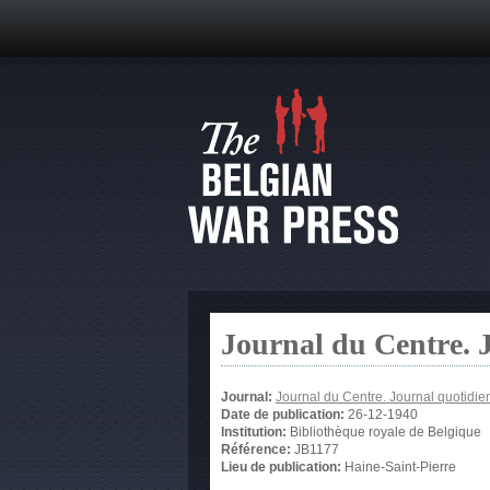
Journal du Centre. 
Journal:
Journal du Centre. Journal quotidie
Date de publication:
26-12-1940
Institution:
Bibliothèque royale de Belgique
Référence:
JB1177
Lieu de publication:
Haine-Saint-Pierre