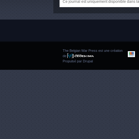
Ce journal est uniquement disponible dans la
The Belgian War Press est une création
de
Propulsé par
Drupal