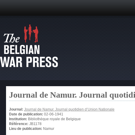
Journal de Namur. Journal quotid
Journal:
Journal de Namur. Journal quotidien d’Union Nationale
Date de publication:
02-06-1941
Institution:
Bibliothèque royale de Belgique
Référence:
JB1178
Lieu de publication:
Namur