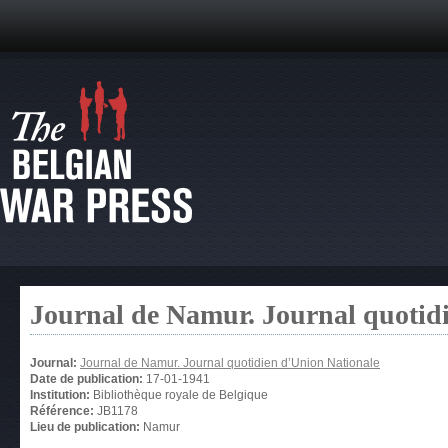
Journal de Namur. Journal quotid
Journal:
Journal de Namur. Journal quotidien d’Union Nationale
Date de publication:
17-01-1941
Institution:
Bibliothèque royale de Belgique
Référence:
JB1178
Lieu de publication:
Namur